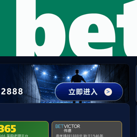
365英国上市(集团)有限公司-官方网站
首页
关于365上
新闻中心
产品中心
科研创新
营销网
市公司官网
产品
原料药产品
招商品种
制剂产品