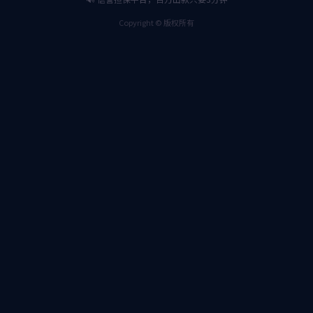
改善因良性前列腺增生的有关症状。
用。
65英国上市(集团)有限公司-官方网站 电话：0514-82778972