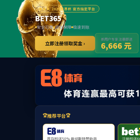
产品中心
新品速递
明星