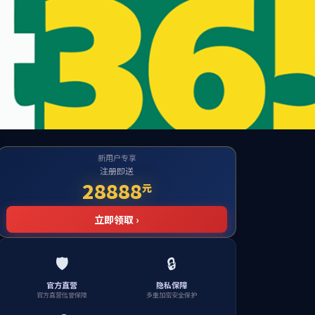
搜索
络
信息公开
党的建设
投资者关系
人力资源